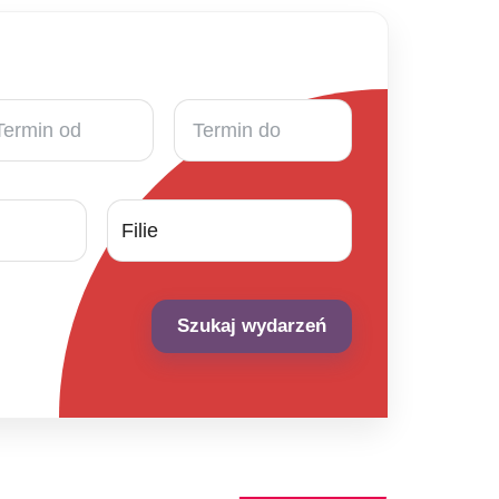
rmin
Termin
do