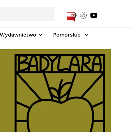
[google-translator]
Wydawnictwo
Pomorskie