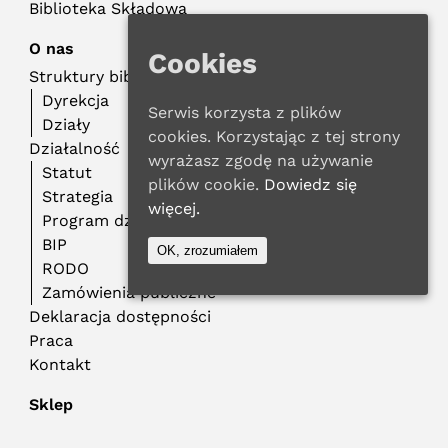
Biblioteka Składowa
O nas
Cookies
Struktury biblioteczne
Dyrekcja
Serwis korzysta z plików
Działy
cookies. Korzystając z tej strony
Działalność
wyrażasz zgodę na używanie
Statut
plików cookie.
Dowiedz się
Strategia
więcej.
Program działalności
BIP
OK, zrozumiałem
RODO
Zamówienia publiczne
Deklaracja dostępności
Praca
Kontakt
Sklep