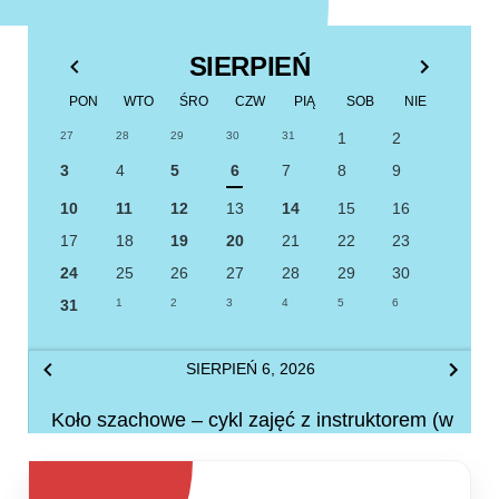
SIERPIEŃ
PON
WTO
ŚRO
CZW
PIĄ
SOB
NIE
27
28
29
30
31
1
2
3
4
5
6
7
8
9
10
11
12
13
14
15
16
17
18
19
20
21
22
23
24
25
26
27
28
29
30
31
1
2
3
4
5
6
SIERPIEŃ 6, 2026
Koło szachowe – cykl zajęć z instruktorem (w
wakacje w każdy czwartek)