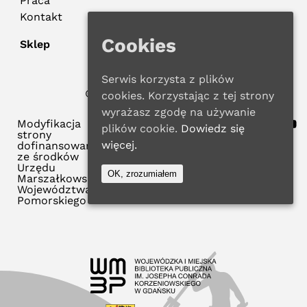
Praca
Kontakt
Cookies
Sklep
Serwis korzysta z plików
© 2022 WMBP w Gdańsku
cookies. Korzystając z tej strony
Polityka Prywatności
wyrażasz zgodę na używanie
Modyfikacja
plików cookie.
Dowiedz się
strony
więcej.
dofinansowana
ze środków
Urzędu
OK, zrozumiałem
Marszałkowskiego
Województwa
Pomorskiego