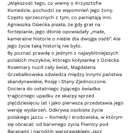
„Większość tego, co wiemy o Krzysztofie
Komedzie, pochodzi ze wspomnień jego żony.
Często sprzecznych z tym, co pamiętają inni.
Agnieszka Osiecka pisała, że gdy grał na
fortepianie, jego dłonie opowiadały „małe,
kameralne historie o niebie dla dwojga osób”. Ale
jego życie taką historią nie było.
By poznać prawdę o jednym z najwybitniejszych
polskich muzyków, którego kołysankę z Dziecka
Rosemary nucił cały świat, Magdalena
Grzebałkowska odwiedza między innymi państwa
skandynawskie, Rosję i Stany Zjednoczone.
Dociera do ostatniego żyjącego świadka
tragicznego upadku ze skarpy sprzed
pięćdziesięciu lat i jako pierwsza przedstawia jego
wersję wydarzeń. Odkrywa osobiste życie
polskiego jazzu – Komedy i środowiska, w którym
się obracał: od barwnego życia Piwnicy pod
Baranami i narodzin warszawskiego Jazz