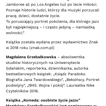
Jamboree aż po Los Angeles tuż po lecie miłości.
Poznaje historie ludzi, którzy dla muzyki porzucali
pracę, dzieci, dostatnie życie.
To poruszający portret pokolenia, dla którego jazz
był najpiękniejszą – i często jedyną – namiastką
wolności.”
Książka została wydana przez wydawnictwo Znak
w 2018 roku (znak.com.pl)
Magdalena Grzebałkowska
– absolwentka
studiów historycznych na Uniwersytecie
Gdańskim, reporterka, dziennikarka, autorka
bestsellerowych książek: „Ksiądz Paradoks.
Biografia Jana Twardowskiego”, „Beksińscy. Portret
podwójny”, „1945. Wojna i pokój”. Laureatka Nike
Czytelników 2016.
Książka „Komeda: osobiste życie jazzu”
Magdaleny Grzebałkowskiej jest nominowana w