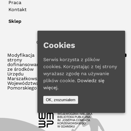
Praca
Kontakt
Sklep
© 2022 WMBP w Gdańsku
Cookies
Polityka Prywatności
Modyfikacja
Serwis korzysta z plików
strony
dofinansowana
cookies. Korzystając z tej strony
ze środków
wyrażasz zgodę na używanie
Urzędu
Marszałkowskiego
plików cookie.
Dowiedz się
Województwa
więcej.
Pomorskiego
OK, zrozumiałem