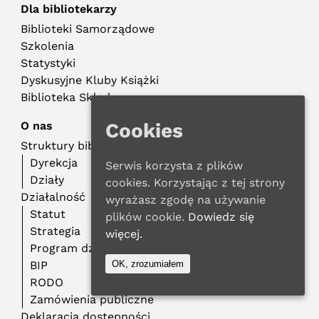
Dla bibliotekarzy
Biblioteki Samorządowe
Szkolenia
Statystyki
Dyskusyjne Kluby Książki
Biblioteka Składowa
O nas
Cookies
Struktury biblioteczne
Dyrekcja
Serwis korzysta z plików
Działy
cookies. Korzystając z tej strony
Działalność
wyrażasz zgodę na używanie
Statut
plików cookie.
Dowiedz się
Strategia
więcej.
Program działalności
BIP
OK, zrozumiałem
RODO
Zamówienia publiczne
Deklaracja dostępności