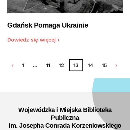
Gdańsk Pomaga Ukrainie
Dowiedz się więcej
1
…
11
12
13
14
15
Wojewódzka i Miejska Biblioteka
Publiczna
im. Josepha Conrada Korzeniowskiego