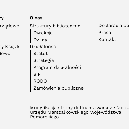
zy
O nas
Deklaracja d
orządowe
Struktury biblioteczne
Praca
Dyrekcja
Kontakt
Działy
y Książki
Działalność
adowa
Statut
Strategia
Program działalności
BIP
RODO
Zamówienia publiczne
Modyfikacja strony dofinansowana ze środ
Urzędu Marszałkowskiego Województwa
Pomorskiego