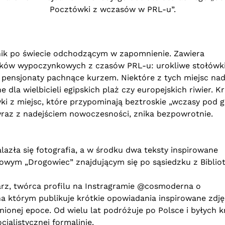
Pocztówki z wczasów w PRL-u”.
ik po świecie odchodzącym w zapomnienie. Zawiera
odków wypoczynkowych z czasów PRL-u: urokliwe stołówki
 pensjonaty pachnące kurzem. Niektóre z tych miejsc nad
e dla wielbicieli egipskich plaż czy europejskich riwier. K
i z miejsc, które przypominają beztroskie „wczasy pod g
y wraz z nadejściem nowoczesności, znika bezpowrotnie.
alazła się fotografia, a w środku dwa teksty inspirowane
ym „Drogowiec” znajdującym się po sąsiedzku z Biblio
sarz, twórca profilu na Instragramie @cosmoderna o
 którym publikuje krótkie opowiadania inspirowane zdję
ionej epoce. Od wielu lat podróżuje po Polsce i byłych k
jalistycznej formalinie.