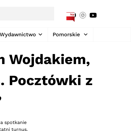
[google-translator]
Wydawnictwo
Pomorskie
m Wojdakiem,
. Pocztówki z
”
na spotkanie
atni turnus.