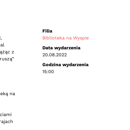
Filia
,
Biblioteka na Wyspie
al
Data wydarzenia
rążąc z
20.08.2022
ruszą”
Godzina wydarzenia
15:00
teką na
ciami
rajach