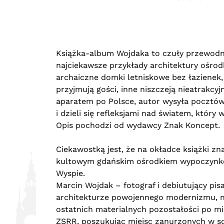
Książka-album Wojdaka to czuły przewodn
najciekawsze przykłady architektury ośr
archaiczne domki letniskowe bez łazienek,
przyjmują gości, inne niszczeją nieatrakcyjn
aparatem po Polsce, autor wysyła pocztówk
i dzieli się refleksjami nad światem, któr
Opis pochodzi od wydawcy Znak Koncept.
Ciekawostką jest, że na okładce książki zn
kultowym gdańskim ośrodkiem wypoczynkow
Wyspie.
Marcin Wojdak – fotograf i debiutujący pi
architekturze powojennego modernizmu, na
ostatnich materialnych pozostałości po min
ZSRR, poszukując miejsc zanurzonych w soc