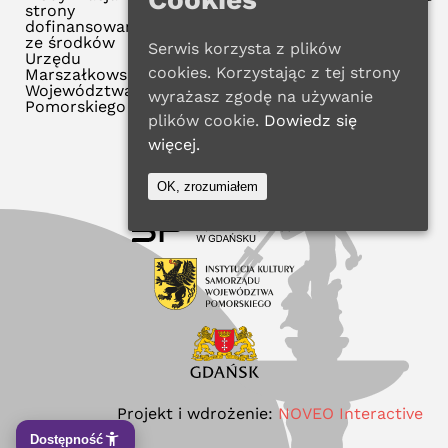
strony
dofinansowana
ze środków
Serwis korzysta z plików
Urzędu
cookies. Korzystając z tej strony
Marszałkowskiego
Województwa
wyrażasz zgodę na używanie
Pomorskiego
plików cookie.
Dowiedz się
więcej.
OK, zrozumiałem
Projekt i wdrożenie:
NOVEO Interactive
Dostępność