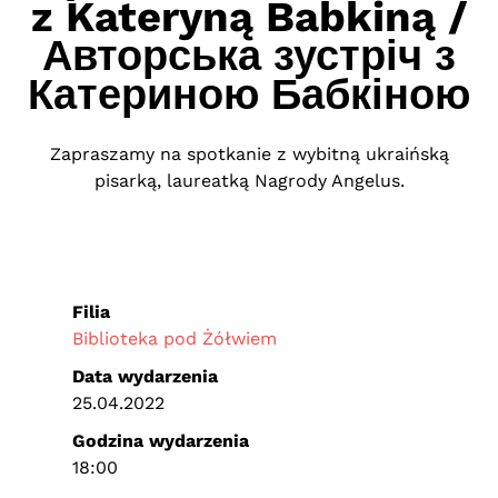
z Kateryną Babkiną /
Авторська зустріч з
Катериною Бабкіною
Zapraszamy na spotkanie z wybitną ukraińską
pisarką, laureatką Nagrody Angelus.
Filia
Biblioteka pod Żółwiem
Data wydarzenia
25.04.2022
Godzina wydarzenia
18:00