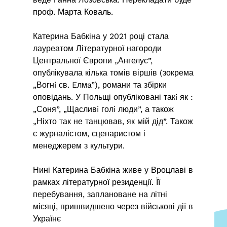
проф. Марта Коваль.
Катерина Бабкіна у 2021 році стала
лауреатом Літературної нагороди
Центральної Європи „Ангелус”,
опублікувала кілька томів віршів (зокрема
„Вогнi св. Eлмa”), романи та збірки
оповідань. У Польщі опубліковані такi як :
„Соня”, „Щасливi голi люди”, а також
„Ніхто так не танцював, як мій дід”. Також
є журналістом, сценаристом і
менеджерем з культури.
Нині Катерина Бабкіна живе у Вроцлаві в
рамках літературної резиденції. Її
перебування, заплановане на літні
місяці, пришвидшено через військові дії в
Українє