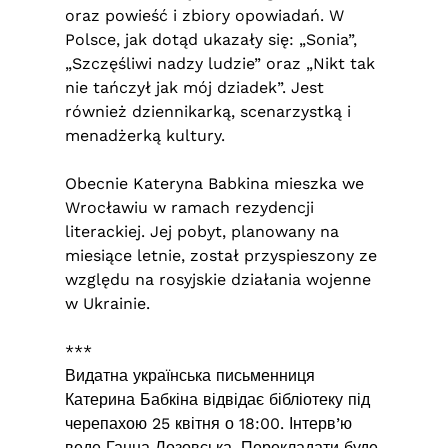
oraz powieść i zbiory opowiadań. W
Polsce, jak dotąd ukazały się: „Sonia”,
„Szczęśliwi nadzy ludzie” oraz „Nikt tak
nie tańczył jak mój dziadek”. Jest
również dziennikarką, scenarzystką i
menadżerką kultury.
Obecnie Kateryna Babkina mieszka we
Wrocławiu w ramach rezydencji
literackiej. Jej pobyt, planowany na
miesiące letnie, został przyspieszony ze
względu na rosyjskie działania wojenne
w Ukrainie.
***
Видатна українська письменниця
Катерина Бабкіна відвідає бібліотеку під
черепахою 25 квітня о 18:00. Інтерв’ю
веде Ганна Лозовська. Перекладати буде