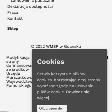
Zamówienia publiczne
Deklaracja dostępności
Praca
Kontakt
Sklep
© 2022 WMBP w Gdańsku
Polityka Prywatności
Modyfikacja
Cookies
strony
dofinansowana
ze środków
Urzędu
Serwis korzysta z plików
Marszałkowskiego
cookies. Korzystając z tej strony
Województwa
Pomorskiego
wyrażasz zgodę na używanie
plików cookie.
Dowiedz się
więcej.
OK, zrozumiałem