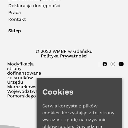
Deklaracja dostępności
Praca
Kontakt
Sklep
© 2022 WMBP w Gdańsku
Polityka Prywatności
Modyfikacja
strony
dofinansowana
ze środków
Urzędu
Marszałkowskiego
Cookies
Województwa
Pomorskiego
Serwis korzysta z plików
cookies. Korzystając z tej strony
wyrażasz zgodę na używanie
plików cookie.
Dowiedz się