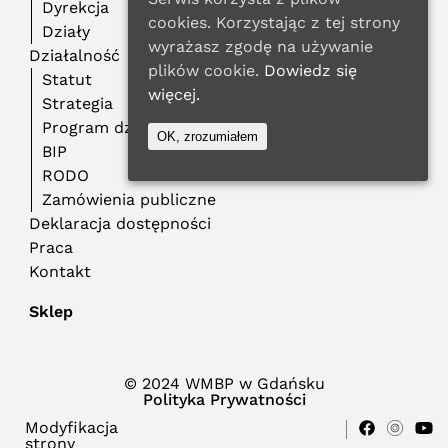
Dyrekcja
cookies. Korzystając z tej strony
Działy
wyrażasz zgodę na używanie
Działalność
plików cookie.
Dowiedz się
Statut
więcej.
Strategia
Program działalności
OK, zrozumiałem
BIP
RODO
Zamówienia publiczne
Deklaracja dostępności
Praca
Kontakt
Sklep
© 2024 WMBP w Gdańsku
Polityka Prywatności
Modyfikacja
strony