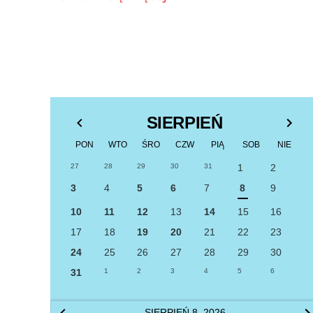
SIERPIEŃ
PON
WTO
ŚRO
CZW
PIĄ
SOB
NIE
27
28
29
30
31
1
2
3
4
5
6
7
8
9
10
11
12
13
14
15
16
17
18
19
20
21
22
23
24
25
26
27
28
29
30
31
1
2
3
4
5
6
SIERPIEŃ 8, 2026