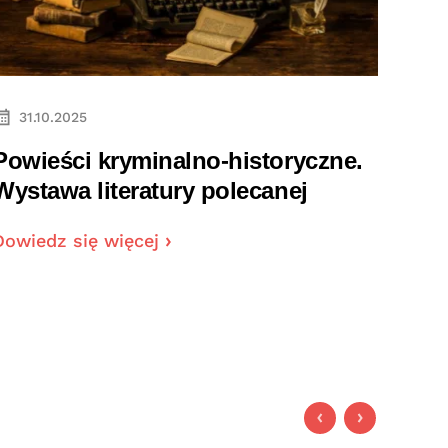
31.10.2025
31.
Powieści kryminalno-historyczne.
Bliż
Wystawa literatury polecanej
Danu
Dowiedz się więcej
Dowie