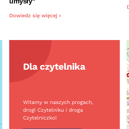
umysły”
Dowiedz się więcej
Dla czytelnika
Witamy w naszych progach,
drogi Czytelniku i droga
Czytelniczko!