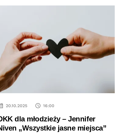
20.10.2025
16:00
30
DKK dla młodzieży – Jennifer
Wars
Niven „Wszystkie jasne miejsca”
Dowie