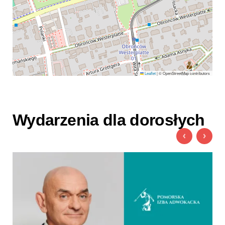
Leaflet
|
© OpenStreetMap contributors
Wydarzenia dla dorosłych