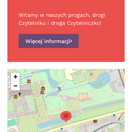
Witamy w naszych progach, drogi
Czytelniku i droga Czytelniczko!
Więcej informacji
+
−