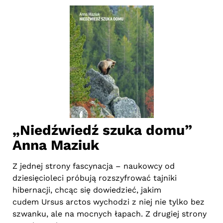
ę”
„Niedźwiedź szuka domu”
„
Anna Maziuk
Mr
na
onad
Z jednej strony fascynacja – naukowcy od
Wł
dziesięcioleci próbują rozszyfrować tajniki
zar
i
hibernacji, chcąc się dowiedzieć, jakim
pr
cudem Ursus arctos wychodzi z niej nie tylko bez
póź
szwanku, ale na mocnych łapach. Z drugiej strony