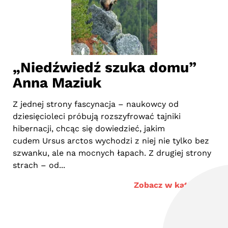
ę”
„Niedźwiedź szuka domu”
„
Anna Maziuk
Mr
na
onad
Z jednej strony fascynacja – naukowcy od
Wł
dziesięcioleci próbują rozszyfrować tajniki
zar
i
hibernacji, chcąc się dowiedzieć, jakim
pr
cudem Ursus arctos wychodzi z niej nie tylko bez
póź
szwanku, ale na mocnych łapach. Z drugiej strony
strach – od...
ogu
Zobacz w katalogu