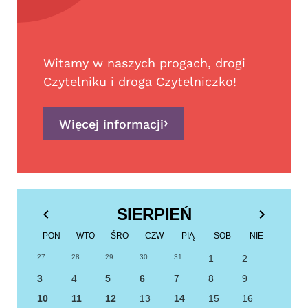
Witamy w naszych progach, drogi
Czytelniku i droga Czytelniczko!
Więcej informacji
SIERPIEŃ
PON
WTO
ŚRO
CZW
PIĄ
SOB
NIE
27
28
29
30
31
1
2
3
4
5
6
7
8
9
10
11
12
13
14
15
16