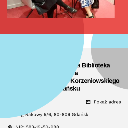
Wojewódzka i Miejska Biblioteka
Publiczna
im. Josepha Conrada Korzeniowskiego
w Gdańsku
58 301 48 11
Pokaż adres
Targ Rakowy 5/6, 80-806 Gdańsk
NIP: 583-19-50-988