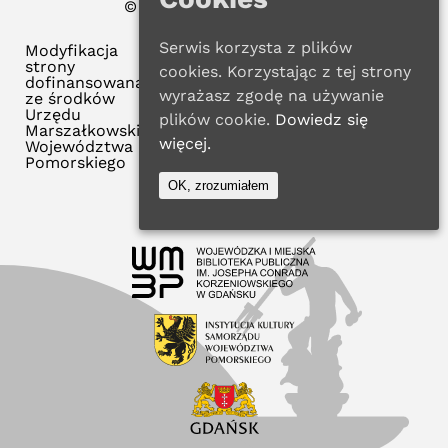
© 2022 WMBP w Gdańsku
Polityka Prywatności
Serwis korzysta z plików
Modyfikacja
strony
cookies. Korzystając z tej strony
dofinansowana
wyrażasz zgodę na używanie
ze środków
Urzędu
plików cookie.
Dowiedz się
Marszałkowskiego
więcej.
Województwa
Pomorskiego
OK, zrozumiałem