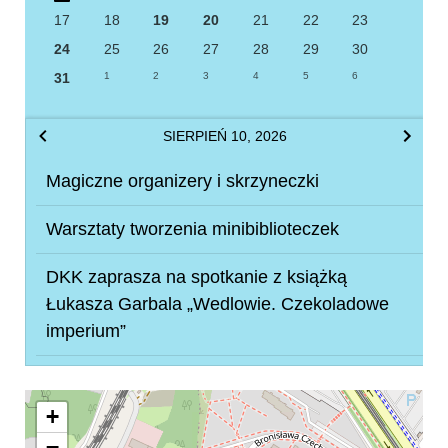
17
18
19
20
21
22
23
24
25
26
27
28
29
30
31
1
2
3
4
5
6
SIERPIEŃ 10, 2026
Magiczne organizery i skrzyneczki
Warsztaty tworzenia minibiblioteczek
DKK zaprasza na spotkanie z książką
Łukasza Garbala „Wedlowie. Czekoladowe
imperium”
+
−