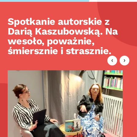
Spotkanie autorskie z
Darią Kaszubowską. Na
wesoło, poważnie,
śmiersznie i strasznie.