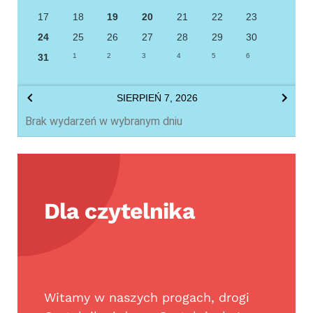
17
18
19
20
21
22
23
24
25
26
27
28
29
30
31
1
2
3
4
5
6
SIERPIEŃ 7, 2026
Brak wydarzeń w wybranym dniu
Dla czytelnika
Witamy w naszych progach, drogi