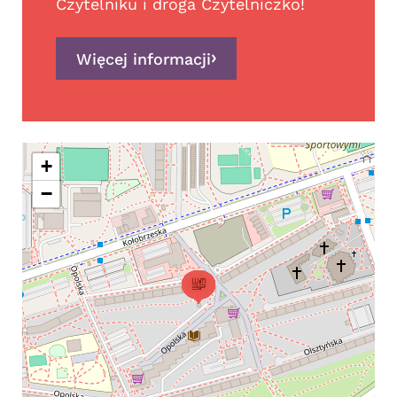
Czytelniku i droga Czytelniczko!
Więcej informacji
+
−