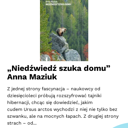
ę”
„Niedźwiedź szuka domu”
„
Anna Maziuk
Mr
na
onad
Z jednej strony fascynacja – naukowcy od
Wł
dziesięcioleci próbują rozszyfrować tajniki
zar
i
hibernacji, chcąc się dowiedzieć, jakim
pr
cudem Ursus arctos wychodzi z niej nie tylko bez
póź
szwanku, ale na mocnych łapach. Z drugiej strony
strach – od...