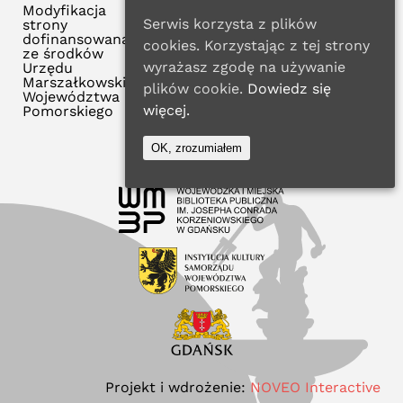
Modyfikacja
Serwis korzysta z plików
strony
dofinansowana
cookies. Korzystając z tej strony
ze środków
wyrażasz zgodę na używanie
Urzędu
Marszałkowskiego
plików cookie.
Dowiedz się
Województwa
więcej.
Pomorskiego
OK, zrozumiałem
Projekt i wdrożenie:
NOVEO Interactive