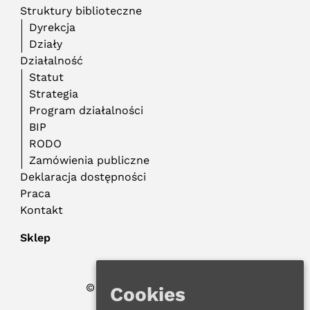
Struktury biblioteczne
Dyrekcja
Działy
Działalność
Statut
Strategia
Program działalności
BIP
RODO
Zamówienia publiczne
Deklaracja dostępności
Praca
Kontakt
Sklep
© 2022 WMBP w Gdańsku
Cookies
Polityka Prywatności