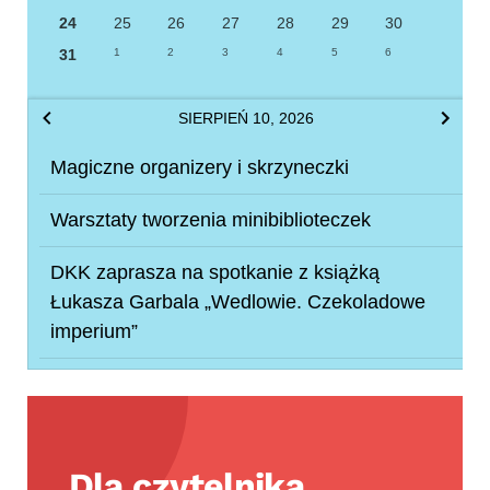
24
25
26
27
28
29
30
31
1
2
3
4
5
6
SIERPIEŃ 10, 2026
Magiczne organizery i skrzyneczki
Warsztaty tworzenia minibiblioteczek
DKK zaprasza na spotkanie z książką
Łukasza Garbala „Wedlowie. Czekoladowe
imperium”
Dla czytelnika