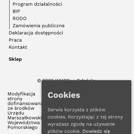
Program działalności
BIP
RODO
Zamówienia publiczne
Deklaracja dostępności
Praca
Kontakt
Sklep
© 2022 WMBP w Gdańsku
Polityka Prywatności
Cookies
Modyfikacja
strony
dofinansowana
ze środków
Serwis korzysta z plików
Urzędu
cookies. Korzystając z tej strony
Marszałkowskiego
Województwa
wyrażasz zgodę na używanie
Pomorskiego
plików cookie.
Dowiedz się