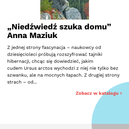
ę”
„Niedźwiedź szuka domu”
„
Anna Maziuk
Mr
na
onad
Z jednej strony fascynacja – naukowcy od
Wł
dziesięcioleci próbują rozszyfrować tajniki
zar
i
hibernacji, chcąc się dowiedzieć, jakim
pr
cudem Ursus arctos wychodzi z niej nie tylko bez
póź
szwanku, ale na mocnych łapach. Z drugiej strony
strach – od...
ogu
Zobacz w katalogu