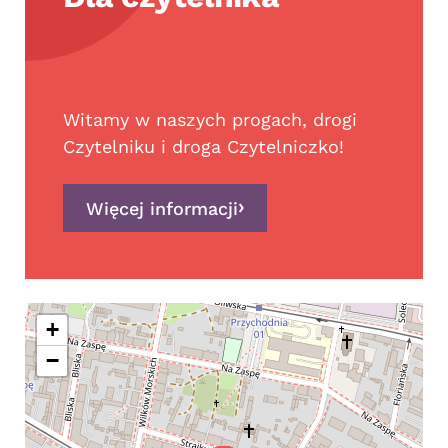
Witamy w naszych progach, drogi
Czytelniku i droga Czytelniczko!
Więcej informacji
+
−