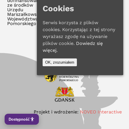
dofinansowana
ze środków
Cookies
Urzędu
Marszałkowskiego
Województwa
Serwis korzysta z plików
Pomorskiego
cookies. Korzystając z tej strony
wyrażasz zgodę na używanie
plików cookie.
Dowiedz się
więcej.
OK, zrozumiałem
Projekt i wdrożenie:
NOVEO Interactive
Dostępność