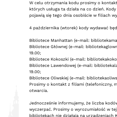
W celu otrzymania kodu prosimy o kontakt 
których usługa ta działa na co dzień. Ko
pojawią się tego dnia osobiście w filiach w
4 października (wtorek) kody wydawać bę
Bibliotece Manhattan (e-mail:
bibliotekam
Bibliotece Głównej (e-mail:
bibliotekaglow
19.00;
Bibliotece Kokoszki (e-mail:
bibliotekakok
Bibliotece Lawendowej (e-mail:
bibliotek
19.00;
Bibliotece Oliwskiej (e-mail:
bibliotekaoli
Prosimy o kontakt z filiami (telefoniczny,
otwarcia.
Jednocześnie informujemy, że liczba kodó
wyczerpać. Prosimy o wyrozumiałość w tej
bibliotekach nie działają na urządzeniach K