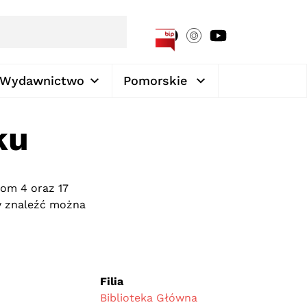
[google-translator]
Wydawnictwo
Pomorskie
ku
om 4 oraz 17
ry znaleźć można
Filia
Biblioteka Główna