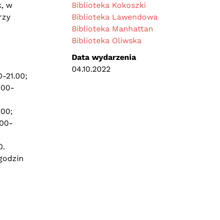
k, w
Biblioteka Kokoszki
rzy
Biblioteka Lawendowa
Biblioteka Manhattan
Biblioteka Oliwska
Data wydarzenia
04.10.2022
-21.00;
.00-
.00;
.00-
0.
 godzin