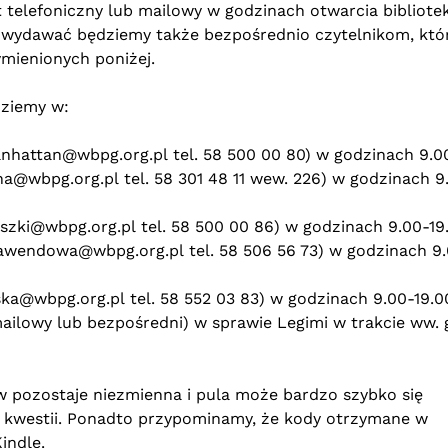
telefoniczny lub mailowy w godzinach otwarcia bibliote
dy wydawać będziemy także bezpośrednio czytelnikom, któ
ymienionych poniżej.
dziemy w:
anhattan@wbpg.org.pl
tel. 58 500 00 80) w godzinach 9.00
na@wbpg.org.pl
tel. 58 301 48 11 wew. 226) w godzinach 9
oszki@wbpg.org.pl
tel. 58 500 00 86) w godzinach 9.00-19
alawendowa@wbpg.org.pl
tel. 58 506 56 73) w godzinach 9
wska@wbpg.org.pl
tel. 58 552 03 83) w godzinach 9.00-19.0
 mailowy lub bezpośredni) w sprawie Legimi w trakcie ww.
w pozostaje niezmienna i pula może bardzo szybko się
 kwestii. Ponadto przypominamy, że kody otrzymane w
indle.