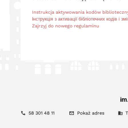
Instrukcja aktywowania kodów biblioteczny
Інструкція з активації бібліотечних кодів і з
Zajrzyj do nowego regulaminu
im
58 301 48 11
Pokaż adres
T