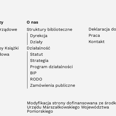
zy
O nas
Deklaracja d
orządowe
Struktury biblioteczne
Praca
Dyrekcja
Kontakt
Działy
y Książki
Działalność
adowa
Statut
Strategia
Program działalności
BIP
RODO
Zamówienia publiczne
Modyfikacja strony dofinansowana ze środ
Urzędu Marszałkowskiego Województwa
Pomorskiego