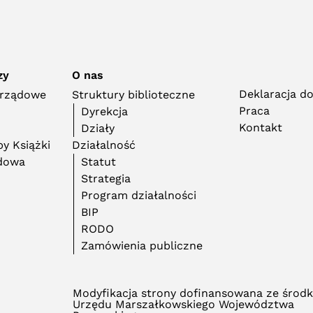
zy
O nas
Deklaracja d
orządowe
Struktury biblioteczne
Praca
Dyrekcja
Kontakt
Działy
y Książki
Działalność
adowa
Statut
Strategia
Program działalności
BIP
RODO
Zamówienia publiczne
Modyfikacja strony dofinansowana ze środ
Urzędu Marszałkowskiego Województwa