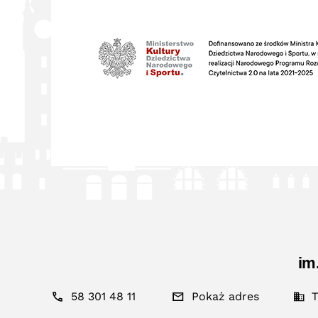
im
58 301 48 11
Pokaż adres
T