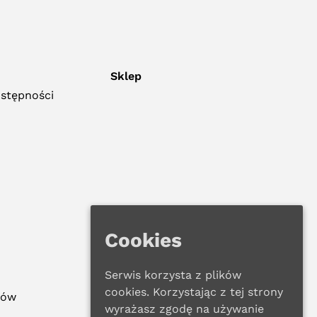
Sklep
ostępności
Cookies
Serwis korzysta z plików
cookies. Korzystając z tej strony
ków
wyrażasz zgodę na używanie