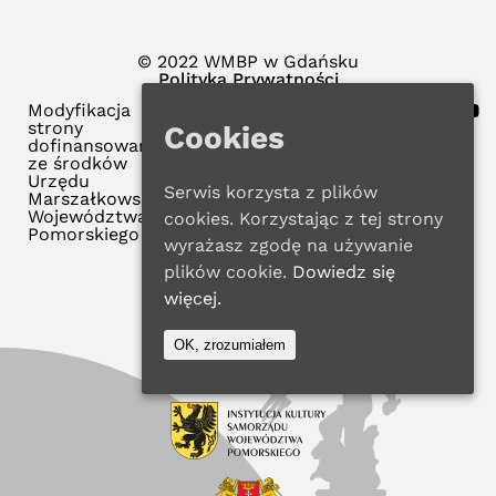
© 2022 WMBP w Gdańsku
Polityka Prywatności
Modyfikacja
strony
Cookies
dofinansowana
ze środków
Urzędu
Serwis korzysta z plików
Marszałkowskiego
Województwa
cookies. Korzystając z tej strony
Pomorskiego
wyrażasz zgodę na używanie
plików cookie.
Dowiedz się
więcej.
OK, zrozumiałem