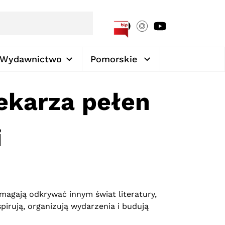
[google-translator]
Wydawnictwo
Pomorskie
tekarza pełen
i
omagają odkrywać innym świat literatury,
spirują, organizują wydarzenia i budują