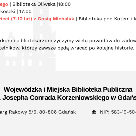
iego
| Biblioteka Oliwska |18:00
okoszki | 17:00
eci (7-10 lat) z Gosią Michalak
| Biblioteka pod Kotem i 
karkom i bibliotekarzom życzymy wielu powodów do zadowo
telników, którzy zawsze będą wracać po kolejne historie.
Wojewódzka i Miejska Biblioteka Publiczna
. Josepha Conrada Korzeniowskiego w Gdań
arg Rakowy 5/6, 80-806 Gdańsk
NIP: 583-19-50