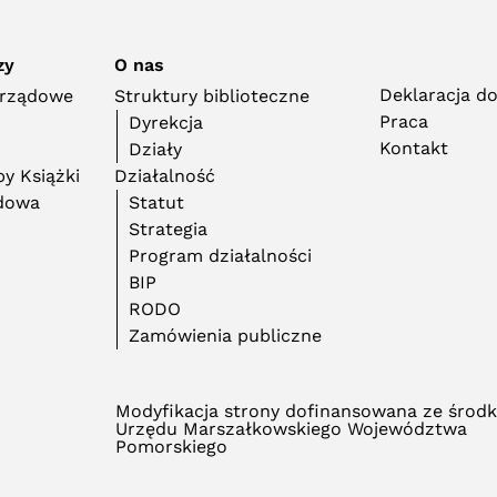
zy
O nas
Deklaracja d
orządowe
Struktury biblioteczne
Praca
Dyrekcja
Kontakt
Działy
y Książki
Działalność
adowa
Statut
Strategia
Program działalności
BIP
RODO
Zamówienia publiczne
Modyfikacja strony dofinansowana ze środ
Urzędu Marszałkowskiego Województwa
Pomorskiego