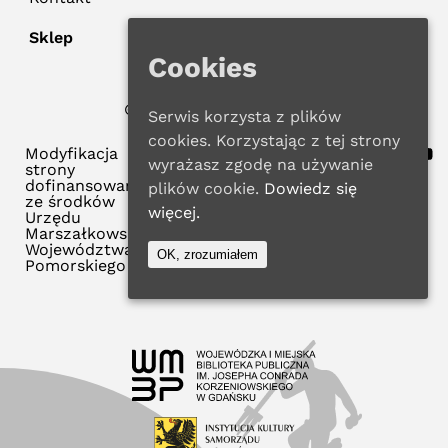
Sklep
Cookies
© 2026 WMBP w Gdańsku
Serwis korzysta z plików
Polityka Prywatności
cookies. Korzystając z tej strony
Modyfikacja
wyrażasz zgodę na używanie
strony
dofinansowana
plików cookie.
Dowiedz się
ze środków
więcej.
Urzędu
Marszałkowskiego
Województwa
OK, zrozumiałem
Pomorskiego