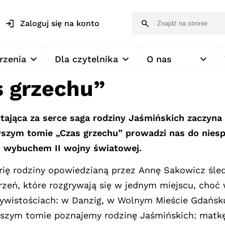
Zaloguj się na konto
rzenia
Dla czytelnika
O nas
 grzechu”
ająca za serce saga rodziny Jaśmińskich zaczyna 
wszym tomie „Czas grzechu” prowadzi nas do nies
d wybuchem II wojny światowej.
rię rodziny opowiedzianą przez Annę Sakowicz śle
zeń, które rozgrywają się w jednym miejscu, choć
ywistościach: w Danzig, w Wolnym Mieście Gdańsk
szym tomie poznajemy rodzinę Jaśmińskich: matkę, 