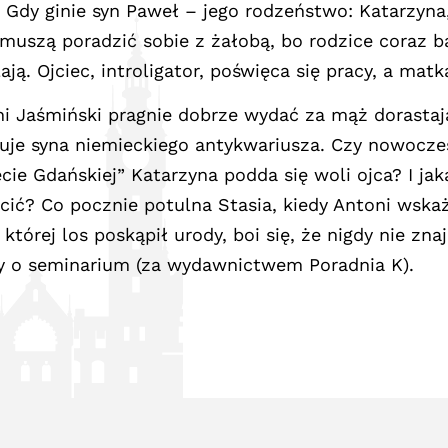
. Gdy ginie syn Paweł – jego rodzeństwo: Katarzyna, 
muszą poradzić sobie z żałobą, bo rodzice coraz ba
ają. Ojciec, introligator, poświęca się pracy, a mat
i Jaśmiński pragnie dobrze wydać za mąż dorastając
uje syna niemieckiego antykwariusza. Czy nowocze
cie Gdańskiej” Katarzyna podda się woli ojca? I jaką
cić? Co pocznie potulna Stasia, kiedy Antoni wskaż
, której los poskąpił urody, boi się, że nigdy nie zn
y o seminarium (za wydawnictwem Poradnia K).