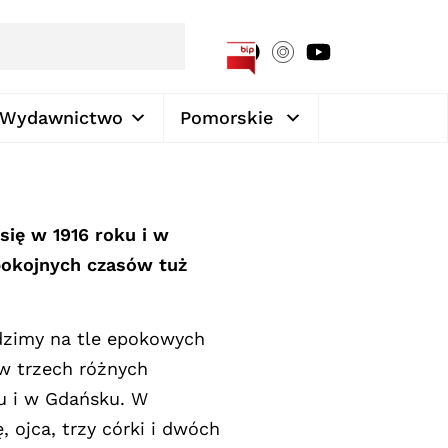
[google-translator]
Wydawnictwo
Pomorskie
się w 1916 roku i w
pokojnych czasów tuż
dzimy na tle epokowych
 w trzech różnych
u i w Gdańsku. W
ojca, trzy córki i dwóch