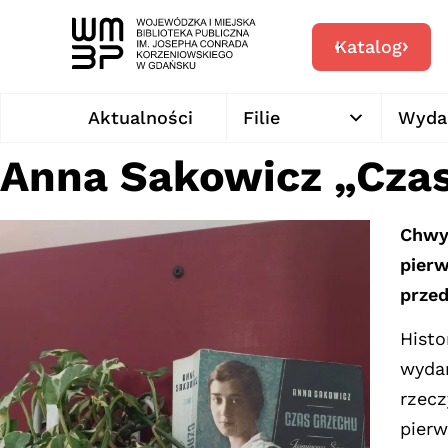
Katalog
Aktualności
Filie
Wyda
Anna Sakowicz „Czas
Chwyt
pier
prze
Histo
wydar
rzecz
pierw