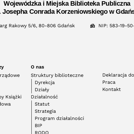
Wojewódzka i Miejska Biblioteka Publiczna
. Josepha Conrada Korzeniowskiego w Gdań
arg Rakowy 5/6, 80-806 Gdańsk
NIP: 583-19-50
zy
O nas
Deklaracja d
orządowe
Struktury biblioteczne
Praca
Dyrekcja
Kontakt
Działy
y Książki
Działalność
adowa
Statut
Strategia
Program działalności
BIP
RODO