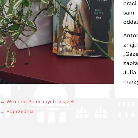
braci
sami 
oddal
Anton
znajd
„Gaze
zapła
Julia
marz
← Wróć do Polecanych książek
← Poprzednia