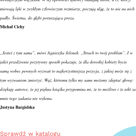
miewają lęki w zwykłym człowieczym rozmiarze, poczują ulgę, że to nie na nich
padło. Świetna, do głębi poruszająca proza.
Michał Cichy
„Jesteś z tym sama”, mówi Agnieszka Jelonek. „Strach to twój problem”. I w
jakiś przedziwnie pozytywny sposób pokazuje, że dla dorosłej kobiety bycie
samą wobec pewnych wyzwań to najkorzystniejsza pozycja, z jakiej może się z
tym wyzwaniem zmierzyć. Wąż, któremu tylko my same możemy zdeptać głowę:
dziękuję autorce, że jej piękna książka przypomina mi, że to możliwe i że nikt za
mnie tego zadania nie wykona.
Justyna Bargielska
Sprawdź w katalogu