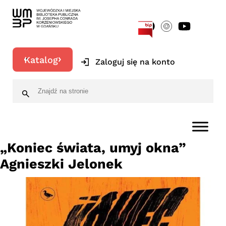
[google-translator]
Katalog
Zaloguj się na konto
„Koniec świata, umyj okna”
Agnieszki Jelonek