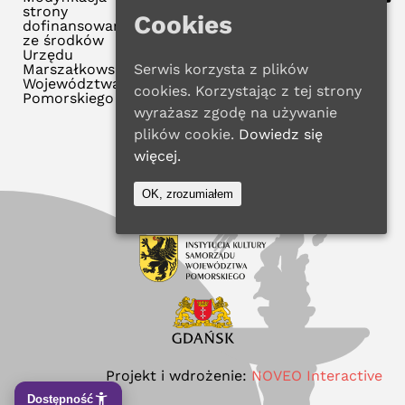
strony
Cookies
dofinansowana
ze środków
Urzędu
Marszałkowskiego
Serwis korzysta z plików
Województwa
cookies. Korzystając z tej strony
Pomorskiego
wyrażasz zgodę na używanie
plików cookie.
Dowiedz się
więcej.
OK, zrozumiałem
Projekt i wdrożenie:
NOVEO Interactive
Dostępność