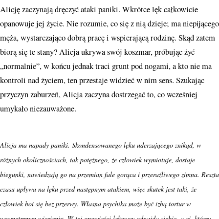
Alicję zaczynają dręczyć ataki paniki. Wkrótce lęk całkowicie
opanowuje jej życie. Nie rozumie, co się z nią dzieje; ma niepijącego
męża, wystarczająco dobrą pracę i wspierającą rodzinę. Skąd zatem
biorą się te stany? Alicja ukrywa swój koszmar, próbując żyć
„normalnie”, w końcu jednak traci grunt pod nogami, a kto nie ma
kontroli nad życiem, ten przestaje widzieć w nim sens. Szukając
przyczyn zaburzeń, Alicja zaczyna dostrzegać to, co wcześniej
umykało niezauważone.
Alicja ma napady paniki. Skondensowanego lęku uderzającego znikąd, w
różnych okolicznościach, tak potężnego, że człowiek wymiotuje, dostaje
biegunki, nawiedzają go na przemian fale gorąca i przeraźliwego zimna. Reszta
czasu upływa na lęku przed następnym atakiem, więc skutek jest taki, że
człowiek boi się bez przerwy. Własna psychika może być izbą tortur w
wewnętrznym więzieniu. W tej opowieści lękowcy odnajdą siebie, a ci, którzy