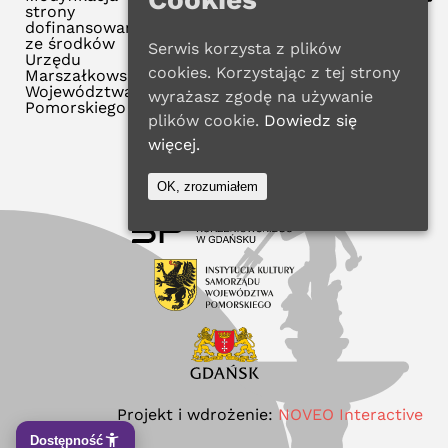
strony
dofinansowana
ze środków
Serwis korzysta z plików
Urzędu
cookies. Korzystając z tej strony
Marszałkowskiego
Województwa
wyrażasz zgodę na używanie
Pomorskiego
plików cookie.
Dowiedz się
więcej.
OK, zrozumiałem
Projekt i wdrożenie:
NOVEO Interactive
Dostępność