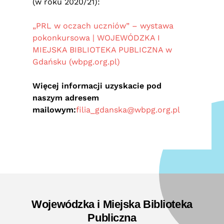
(w roku 2020/21):
„PRL w oczach uczniów” – wystawa
pokonkursowa | WOJEWÓDZKA I
MIEJSKA BIBLIOTEKA PUBLICZNA w
Gdańsku (wbpg.org.pl)
Więcej informacji uzyskacie pod
naszym adresem
mailowym:
filia_gdanska@wbpg.org.pl
Wojewódzka i Miejska Biblioteka
Publiczna