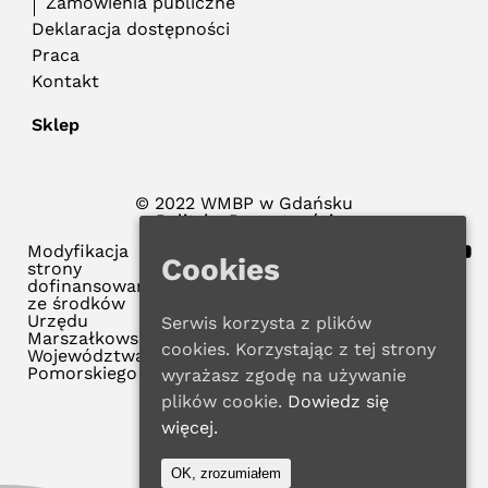
Zamówienia publiczne
Deklaracja dostępności
Praca
Kontakt
Sklep
© 2022 WMBP w Gdańsku
Polityka Prywatności
Modyfikacja
Cookies
strony
dofinansowana
ze środków
Urzędu
Serwis korzysta z plików
Marszałkowskiego
cookies. Korzystając z tej strony
Województwa
Pomorskiego
wyrażasz zgodę na używanie
plików cookie.
Dowiedz się
więcej.
OK, zrozumiałem