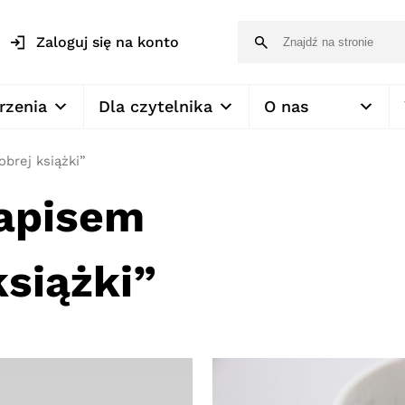
Zaloguj się na konto
rzenia
Dla czytelnika
O nas
brej książki”
napisem
siążki”