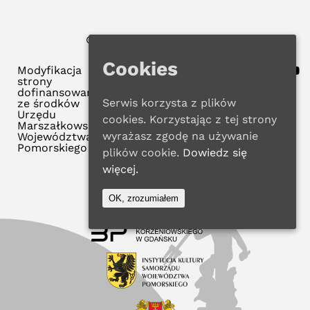
© 2022 WMBP w Gdańsku
Polityka Prywatności
Cookies
Modyfikacja
strony
dofinansowana
Serwis korzysta z plików
ze środków
Urzędu
cookies. Korzystając z tej strony
Marszałkowskiego
wyrażasz zgodę na używanie
Województwa
Pomorskiego
plików cookie.
Dowiedz się
więcej.
OK, zrozumiałem