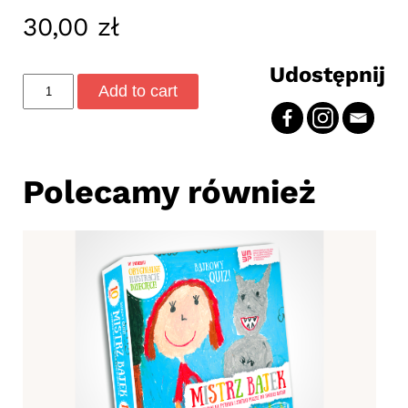
30,00
zł
Udostępnij
(Nie)znane
Add to cart
życie
figuranta
Lecha
Bądkowskiego
Polecamy również
quantity