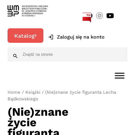
[google-translator]
Katalog
Zaloguj się na konto
Home
/
Książki
/ (Nie)znane życie figuranta Lecha
Bądkowskiego
(Nie)znane
życie
figuranta