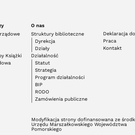
zy
O nas
Deklaracja d
orządowe
Struktury biblioteczne
Praca
Dyrekcja
Kontakt
Działy
y Książki
Działalność
adowa
Statut
Strategia
Program działalności
BIP
RODO
Zamówienia publiczne
Modyfikacja strony dofinansowana ze środ
Urzędu Marszałkowskiego Województwa
Pomorskiego