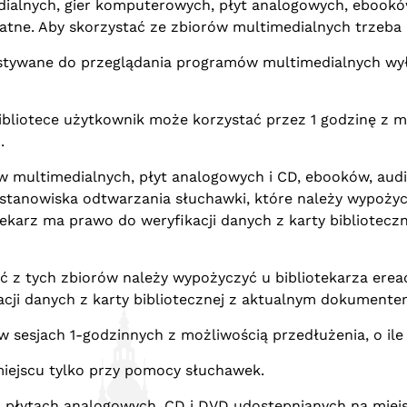
edialnych, gier komputerowych, płyt analogowych, eboo
atne. Aby skorzystać ze zbiorów multimedialnych trzeba 
ywane do przeglądania programów multimedialnych wyłącz
iotece użytkownik może korzystać przez 1 godzinę z możl
.
w multimedialnych, płyt analogowych i CD, ebooków, a
stanowiska odtwarzania słuchawki, które należy wypożyc
iotekarz ma prawo do weryfikacji danych z karty bibliote
ać z tych zbiorów należy wypożyczyć u bibliotekarza ere
kacji danych z karty bibliotecznej z aktualnym dokument
w sesjach 1-godzinnych z możliwością przedłużenia, o ile
iejscu tylko przy pomocy słuchawek.
a płytach analogowych, CD i DVD udostępnianych na miej