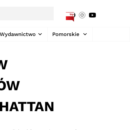
[google-translator]
Wydawnictwo
Pomorskie
W
TÓW
NHATTAN