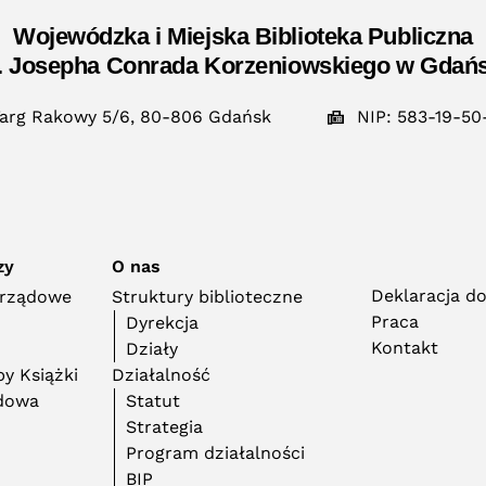
Wojewódzka i Miejska Biblioteka Publiczna
. Josepha Conrada Korzeniowskiego w Gdań
arg Rakowy 5/6, 80-806 Gdańsk
NIP: 583-19-50
zy
O nas
Deklaracja d
orządowe
Struktury biblioteczne
Praca
Dyrekcja
Kontakt
Działy
y Książki
Działalność
adowa
Statut
Strategia
Program działalności
BIP