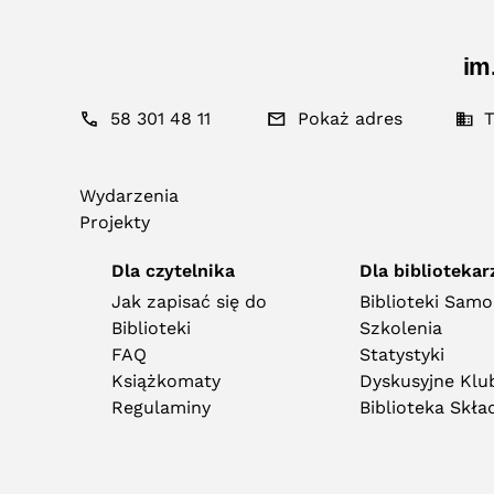
im
58 301 48 11
Pokaż adres
T
Wydarzenia
Projekty
Dla czytelnika
Dla bibliotekar
Jak zapisać się do
Biblioteki Sam
Biblioteki
Szkolenia
FAQ
Statystyki
Książkomaty
Dyskusyjne Klub
Regulaminy
Biblioteka Skł