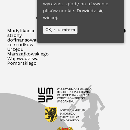
wyrażasz zgodę na używanie
plików cookie.
Dowiedz się
więcej.
© 2026 WMBP w Gdańsku
Polityka Prywatności
OK, zrozumiałem
Modyfikacja
strony
dofinansowana
ze środków
Urzędu
Marszałkowskiego
Województwa
Pomorskiego