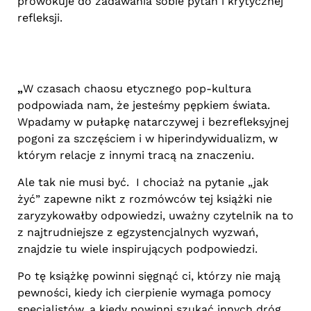
prowokuje do zadawania sobie pytań i krytycznej
refleksji.
„
W czasach chaosu etycznego pop-kultura
podpowiada nam, że jesteśmy pępkiem świata.
Wpadamy w pułapkę natarczywej i bezrefleksyjnej
pogoni za szczęściem i w hiperindywidualizm, w
którym relacje z innymi tracą na znaczeniu.
Ale tak nie musi być. I chociaż na pytanie „jak
żyć” zapewne nikt z rozmówców tej książki nie
zaryzykowałby odpowiedzi, uważny czytelnik na to
z najtrudniejsze z egzystencjalnych wyzwań,
znajdzie tu wiele inspirujących podpowiedzi.
Po tę książkę powinni sięgnąć ci, którzy nie mają
pewności, kiedy ich cierpienie wymaga pomocy
specjalistów, a kiedy powinni szukać innych dróg