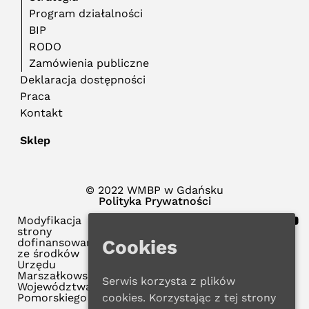
Program działalności
BIP
RODO
Zamówienia publiczne
Deklaracja dostępności
Praca
Kontakt
Sklep
© 2022 WMBP w Gdańsku
Polityka Prywatności
Modyfikacja
strony
Cookies
dofinansowana
ze środków
Urzędu
Marszałkowskiego
Serwis korzysta z plików
Województwa
cookies. Korzystając z tej strony
Pomorskiego