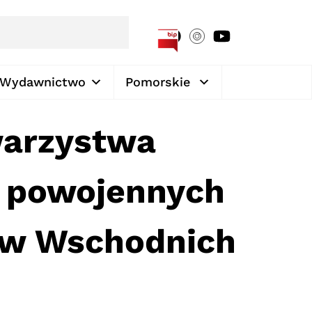
[google-translator]
Wydawnictwo
Pomorskie
warzystwa
o powojennych
ów Wschodnich