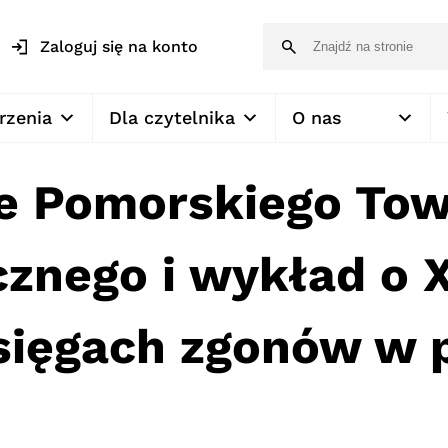
Zaloguj się na konto
rzenia
Dla czytelnika
O nas
e Pomorskiego To
znego i wykład o XV
ięgach zgonów w p