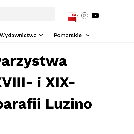
[google-translator]
Wydawnictwo
Pomorskie
warzystwa
III- i XIX-
arafii Luzino