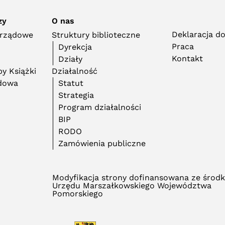
zy
O nas
Deklaracja d
orządowe
Struktury biblioteczne
Praca
Dyrekcja
Kontakt
Działy
y Książki
Działalność
adowa
Statut
Strategia
Program działalności
BIP
RODO
Zamówienia publiczne
Modyfikacja strony dofinansowana ze środ
Urzędu Marszałkowskiego Województwa
Pomorskiego