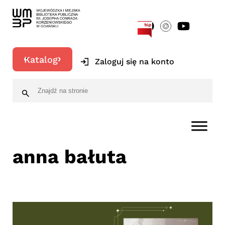
[google-translator]
Katalog
Zaloguj się na konto
anna bałuta