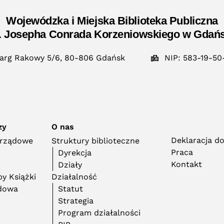
Wojewódzka i Miejska Biblioteka Publiczna
. Josepha Conrada Korzeniowskiego w Gdań
arg Rakowy 5/6, 80-806 Gdańsk
NIP: 583-19-50
zy
O nas
Deklaracja d
orządowe
Struktury biblioteczne
Praca
Dyrekcja
Kontakt
Działy
y Książki
Działalność
adowa
Statut
Strategia
Program działalności