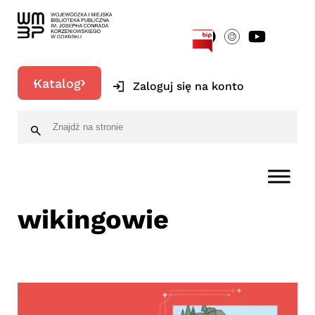
[google-translator]
Katalog
Zaloguj się na konto
wikingowie