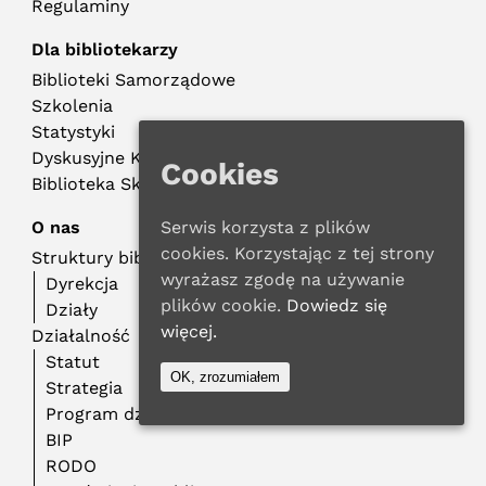
Regulaminy
Dla bibliotekarzy
Biblioteki Samorządowe
Szkolenia
Statystyki
Dyskusyjne Kluby Książki
Cookies
Biblioteka Składowa
O nas
Serwis korzysta z plików
cookies. Korzystając z tej strony
Struktury biblioteczne
wyrażasz zgodę na używanie
Dyrekcja
plików cookie.
Dowiedz się
Działy
więcej.
Działalność
Statut
OK, zrozumiałem
Strategia
Program działalności
BIP
RODO