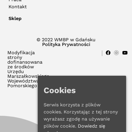
Kontakt
Sklep
© 2022 WMBP w Gdańsku
Polityka Prywatności
Modyfikacja
strony
dofinansowana
ze środków
Urzędu
Marszałkowskiego
Województwa
Pomorskiego
Cookies
Serwis korzysta z plików
cookies. Korzystając z tej strony
wyrażasz zgodę na używanie
plików cookie.
Dowiedz się