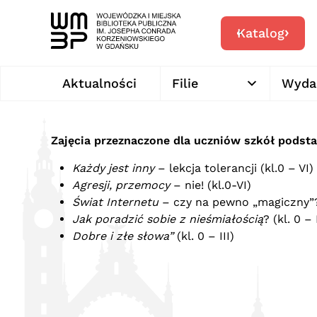
Katalog
Aktualności
Filie
Wyda
Zajęcia przeznaczone dla uczniów szkół podsta
Każdy jest inny
– lekcja tolerancji (kl.0 – VI)
Agresji, przemocy
– nie! (kl.0-VI)
Świat Internetu
– czy na pewno „magiczny”?(
Jak poradzić sobie z nieśmiałością
? (kl. 0 – I
Dobre i złe słowa”
(kl. 0 – III)