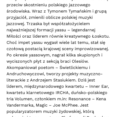
przeciw skostnieniu polskiego jazzowego
środowiska. Wraz z Tymonem Tymańskim i grupą
przyjaciół, zmienili oblicze polskiej muzyki
jazzowej. Trzaska był współzałożycielem
najważniejszej formacji yassu – legendarnej
Miłości oraz liderem równie kreatywnego Łoskotu.
Choć impet yassu wygasł wiele lat temu, stał się
czołową postacią krajowej sceny improwizowanej.
Po okresie yassowym, nagrał kilka skupionych i
wyciszonych płyt z sekcją braci Olesiów.
Akompaniował poetom – Świetlickiemu i
Andruchowyczowi, tworzy projekty muzyczno-
literackie z Andrzejem Stasiukiem. Dziś jest
liderem, międzynarodowego kwartetu – Inner Ear,
kwartetu klarnetowego IRCHA, duńsko-polskiego
tria Volumen, członkiem m.in: Resonance – Kena
Vandermarka, Magic – Joe McPhee. Jest
popularyzatorem muzyki żydowskiej, którą