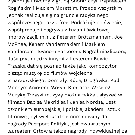
wykonuje i tworzy z grupą Shofar czyli Raphaelem
Rogińskim i Maciem Morettim. Przede wszystkim
jednak realizuje się na gruncie radykalnego
współczesnego jazzu free. Podróżuje po świecie,
współpracuje i nagrywa z tuzami światowej
improwizacji, m.in. z Peterem Brötzmannem, Joe
McPhee, Kenem Vandermakiem i Markiem
Sandersem i Evanem Parkerem. Nagrał niezliczoną
ilość płyt między innymi z Lesterem Bowie.
Trzaska dał się poznać także jako kompozytor
pisząc muzykę do filmów Wojciecha
Smarzowskiego: Dom zły, Róża, Drogówka, Pod
Mocnym Aniołem, Wołyń, Kler oraz Wesele2.
Muzykę Trzaski muzykę można także usłyszeć w
filmach Babisa Makridisa i Janisa Nordsa, Jest
członkiem europejskiej i polskiej akademii sztuki
filmowej, był wielokrotnie nominowany do
nagrody Paszport Polityki, jest dwukrotnym
laureatem Orłów a także nagrody indywidualnej za