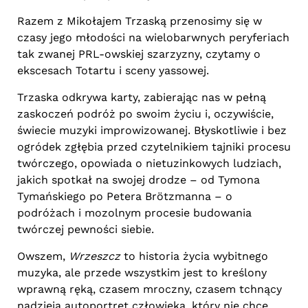
Razem z Mikołajem Trzaską przenosimy się w
czasy jego młodości na wielobarwnych peryferiach
tak zwanej PRL-owskiej szarzyzny, czytamy o
ekscesach Totartu i sceny yassowej.
Trzaska odkrywa karty, zabierając nas w pełną
zaskoczeń podróż po swoim życiu i, oczywiście,
świecie muzyki improwizowanej. Błyskotliwie i bez
ogródek zgłębia przed czytelnikiem tajniki procesu
twórczego, opowiada o nietuzinkowych ludziach,
jakich spotkał na swojej drodze – od Tymona
Tymańskiego po Petera Brötzmanna – o
podróżach i mozolnym procesie budowania
twórczej pewności siebie.
Owszem,
Wrzeszcz
to historia życia wybitnego
muzyka, ale przede wszystkim jest to kreślony
wprawną ręką, czasem mroczny, czasem tchnący
nadzieją autoportret człowieka, który nie chce