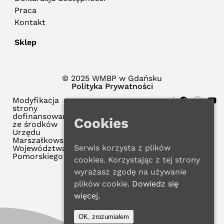
Praca
Kontakt
Sklep
© 2025 WMBP w Gdańsku
Polityka Prywatności
Modyfikacja
strony
dofinansowana
Cookies
ze środków
Urzędu
Marszałkowskiego
Serwis korzysta z plików
Województwa
Pomorskiego
cookies. Korzystając z tej strony
wyrażasz zgodę na używanie
plików cookie.
Dowiedz się
więcej.
OK, zrozumiałem