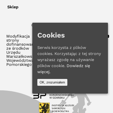
Sklep
© 2025 WMBP w Gdańsku
Polityka Prywatności
Cookies
Modyfikacja
strony
dofinansowana
Serwis korzysta z plików
ze środków
Urzędu
cookies. Korzystając z tej strony
Marszałkowskiego
wyrażasz zgodę na używanie
Województwa
Pomorskiego
plików cookie.
Dowiedz się
więcej.
OK, zrozumiałem