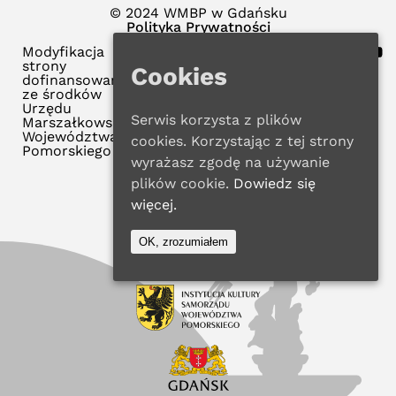
© 2024 WMBP w Gdańsku
Polityka Prywatności
Modyfikacja
strony
Cookies
dofinansowana
ze środków
Urzędu
Serwis korzysta z plików
Marszałkowskiego
Województwa
cookies. Korzystając z tej strony
Pomorskiego
wyrażasz zgodę na używanie
plików cookie.
Dowiedz się
więcej.
OK, zrozumiałem