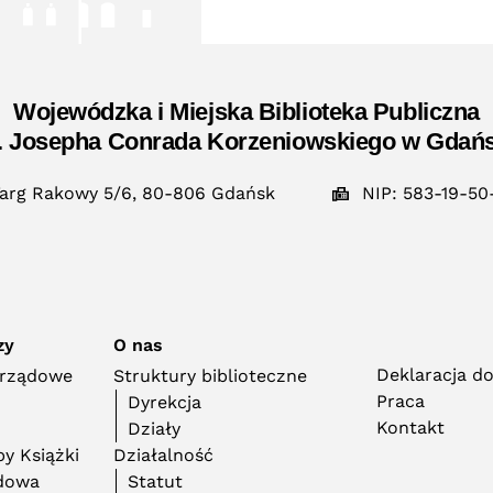
Wojewódzka i Miejska Biblioteka Publiczna
. Josepha Conrada Korzeniowskiego w Gdań
arg Rakowy 5/6, 80-806 Gdańsk
NIP: 583-19-50
zy
O nas
Deklaracja d
orządowe
Struktury biblioteczne
Praca
Dyrekcja
Kontakt
Działy
y Książki
Działalność
adowa
Statut