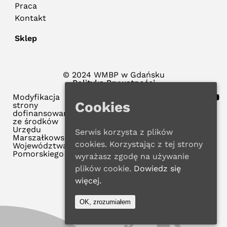
Praca
Kontakt
Sklep
© 2024 WMBP w Gdańsku
Polityka Prywatności
Modyfikacja
Cookies
strony
dofinansowana
ze środków
Urzędu
Serwis korzysta z plików
Marszałkowskiego
cookies. Korzystając z tej strony
Województwa
Pomorskiego
wyrażasz zgodę na używanie
plików cookie.
Dowiedz się
więcej.
OK, zrozumiałem