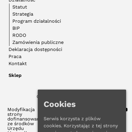
Statut
Strategia
Program działalności
BIP
RODO
Zamówienia publiczne
Deklaracja dostępności
Praca
Kontakt
Sklep
© 2023 WMBP w Gdańsku
Polityka Prywatności
Cookies
Modyfikacja
strony
Serwis korzysta z plików
dofinansowana
ze środków
cookies. Korzystając z tej strony
Urzędu