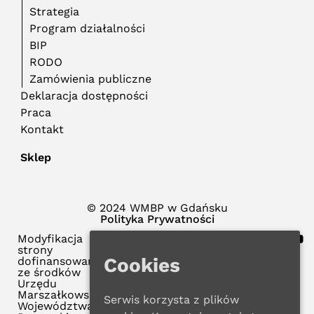
Strategia
Program działalności
BIP
RODO
Zamówienia publiczne
Deklaracja dostępności
Praca
Kontakt
Sklep
© 2024 WMBP w Gdańsku
Polityka Prywatności
Modyfikacja
strony
Cookies
dofinansowana
ze środków
Urzędu
Marszałkowskiego
Serwis korzysta z plików
Województwa