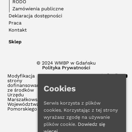
RODO
Zamówienia publiczne
Deklaracja dostępności
Praca
Kontakt
Sklep
© 2024 WMBP w Gdańsku
Polityka Prywatności
Modyfikacja
strony
dofinansowana
Cookies
ze środków
Urzędu
Marszałkowskiego
Serwis korzysta z plików
Województwa
Pomorskiego
cookies. Korzystając z tej strony
wyrażasz zgodę na używanie
plików cookie.
Dowiedz się
więcej.