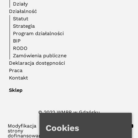
Działy
Działalność
Statut
Strategia
Program działalności
BIP
RODO
Zamówienia publiczne
Deklaracja dostępności
Praca
Kontakt
Sklep
© 2022 WMBP w Gdańsku
Polityka Prywatności
Cookies
Modyfikacja
strony
dofinansowana