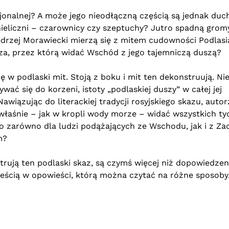
cjonalnej? A może jego nieodłączną częścią są jednak duch
ieliczni – czarownicy czy szeptuchy? Jutro spadną grom
Jędrzej Morawiecki mierzą się z mitem cudowności Podlasi
cza, przez którą widać Wschód z jego tajemniczą duszą?
ę w podlaski mit. Stoją z boku i mit ten dekonstruują. Nie
ać się do korzeni, istoty „podlaskiej duszy” w całej jej
awiązując do literackiej tradycji rosyjskiego skazu, autor
 właśnie – jak w kropli wody morze – widać wszystkich ty
o zarówno dla ludzi podążających ze Wschodu, jak i z Za
m?
strują ten podlaski skaz, są czymś więcej niż dopowiedze
owieścią w opowieści, którą można czytać na różne sposoby