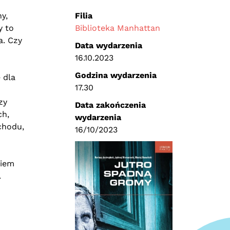
y,
Filia
y to
Biblioteka Manhattan
a. Czy
Data wydarzenia
16.10.2023
Godzina wydarzenia
 dla
17.30
zy
Data zakończenia
ch,
wydarzenia
chodu,
16/10/2023
niem
.