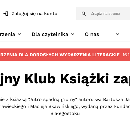
Zaloguj się na konto
rzenia
Dla czytelnika
O nas
RZENIA DLA DOROSŁYCH
WYDARZENIA LITERACKIE
16.
jny Klub Książki z
anie z książką "Jutro spadną gromy" autorstwa Bartosza Ja
rawieckiego i Macieja Skawińskiego, wydaną przez Fundacj
Białegostoku