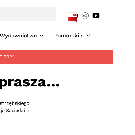
[google-translator]
Wydawnictwo
Pomorskie
10.2023
aprasza…
strzębskiego,
ę Sąsiedzi z