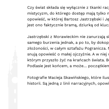
Czy świat składa się wyłącznie z tkanki ra
mistycyzm, do którego dostęp mają tylko n
opowieść, w której Bartosz Jastrzębski i 
jest ono faktycznie bramą, dziurką od klu
Jastrzębski z Morawieckim nie zanurzają si
samego burzenia jednak, a po to, by dokopyw
złożoności, w całym sztafażu Pogranicza. N
snują opowieść o małej ojczyźnie. A w niej
którym przyszło żyć na krańcach świata. B
Podlasie jest końcem, a może… początkie
Fotografie Macieja Skawińskiego, które ilu
historii. Są jedną z linii narracyjnych, op